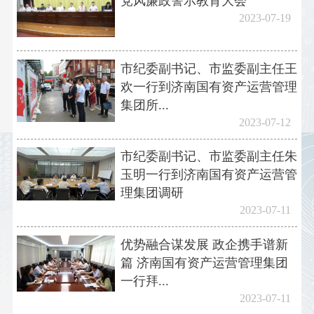
党风廉政警示教育大会
2023-07-19
市纪委副书记、市监委副主任王
欢一行到济南国有资产运营管理
集团所...
2023-07-12
市纪委副书记、市监委副主任朱
玉明一行到济南国有资产运营管
理集团调研
2023-07-11
优势融合谋发展 政企携手谱新
篇 济南国有资产运营管理集团
一行拜...
2023-07-11