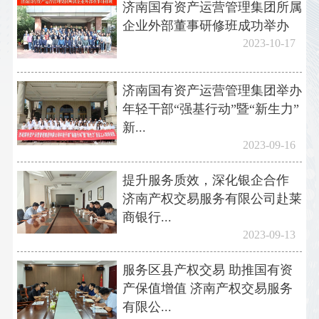
济南国有资产运营管理集团所属
企业外部董事研修班成功举办
2023-10-17
济南国有资产运营管理集团举办
年轻干部“强基行动”暨“新生力”
新...
2023-09-16
提升服务质效，深化银企合作
济南产权交易服务有限公司赴莱
商银行...
2023-09-13
服务区县产权交易 助推国有资
产保值增值 济南产权交易服务
有限公...