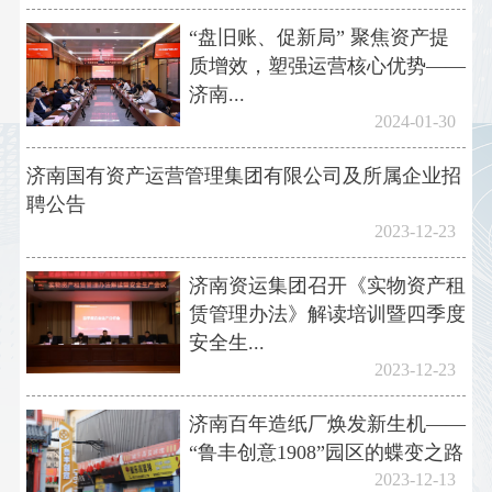
“盘旧账、促新局” 聚焦资产提
质增效，塑强运营核心优势——
济南...
2024-01-30
济南国有资产运营管理集团有限公司及所属企业招
聘公告
2023-12-23
济南资运集团召开《实物资产租
赁管理办法》解读培训暨四季度
安全生...
2023-12-23
济南百年造纸厂焕发新生机——
“鲁丰创意1908”园区的蝶变之路
2023-12-13