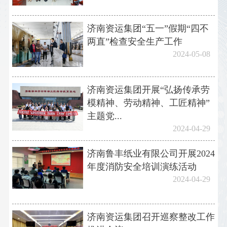
济南资运集团“五一”假期“四不
两直”检查安全生产工作
2024-05-08
济南资运集团开展“弘扬传承劳
模精神、劳动精神、工匠精神”
主题党...
2024-04-29
济南鲁丰纸业有限公司开展2024
年度消防安全培训演练活动
2024-04-29
济南资运集团召开巡察整改工作