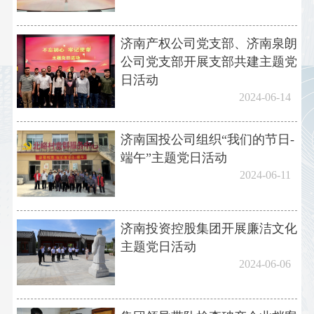
济南产权公司党支部、济南泉朗
公司党支部开展支部共建主题党
日活动
2024-06-14
济南国投公司组织“我们的节日-
端午”主题党日活动
2024-06-11
济南投资控股集团开展廉洁文化
主题党日活动
2024-06-06