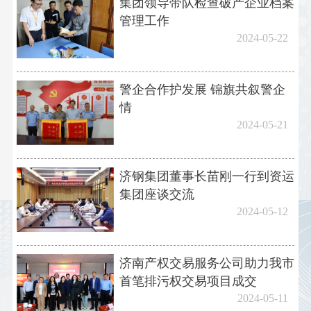
集团领导带队检查破产企业档案
管理工作
2024-05-22
警企合作护发展 锦旗共叙警企
情
2024-05-21
济钢集团董事长苗刚一行到资运
集团座谈交流
2024-05-12
济南产权交易服务公司助力我市
首笔排污权交易项目成交
2024-05-11