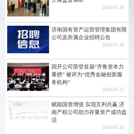
开展监督调研
2024-07-30
济南国有资产运营管理集团有限
公司及所属企业招聘公告
2024-07-29
国开公司荣登首届“齐鲁资本力
量榜” 被评为“优秀金融创新服
务机构”
2024-07-25
赋能国资增值 实现互利共赢 济
南产权公司助力存量资产成功盘
活
2024-07-25