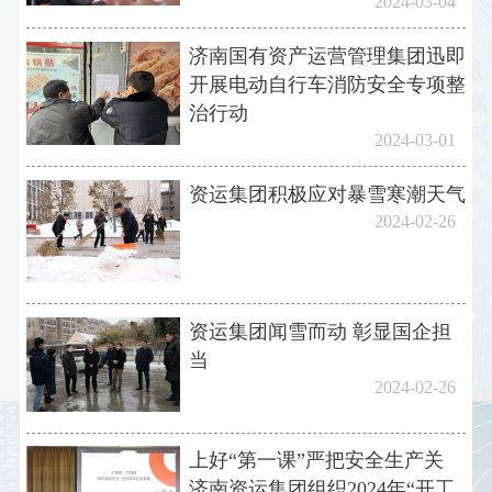
2024-03-04
济南国有资产运营管理集团迅即
开展电动自行车消防安全专项整
治行动
2024-03-01
资运集团积极应对暴雪寒潮天气
2024-02-26
资运集团闻雪而动 彰显国企担
当
2024-02-26
上好“第一课”严把安全生产关
济南资运集团组织2024年“开工