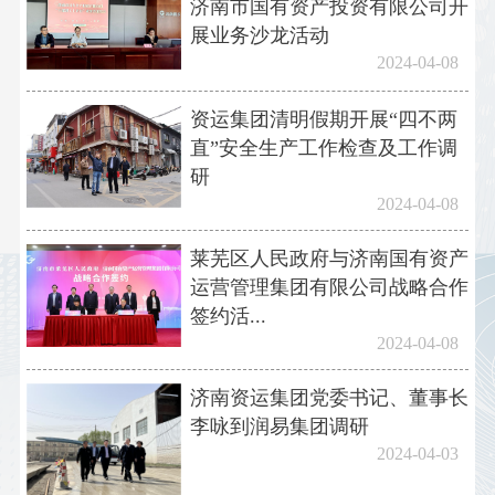
济南市国有资产投资有限公司开
展业务沙龙活动
2024-04-08
资运集团清明假期开展“四不两
直”安全生产工作检查及工作调
研
2024-04-08
莱芜区人民政府与济南国有资产
运营管理集团有限公司战略合作
签约活...
2024-04-08
济南资运集团党委书记、董事长
李咏到润易集团调研
2024-04-03