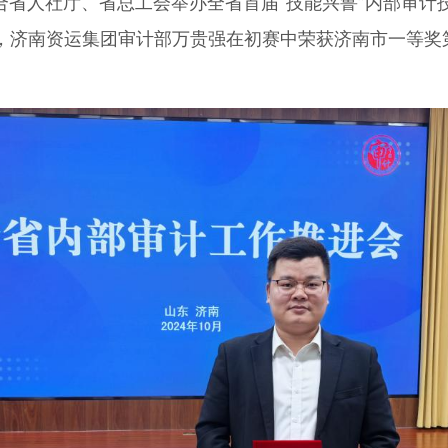
合省人社厅、省总工会举办全省首届“技能兴鲁”内部审计
逐，济南资运集团审计部万贵强在初赛中荣获济南市一等