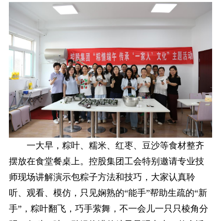
一大早，粽叶、糯米、红枣、豆沙等食材整齐
摆放在食堂餐桌上。控股集团工会特别邀请专业技
师现场讲解演示包粽子方法和技巧，大家认真聆
听、观看、模仿，只见娴熟的“能手”帮助生疏的“新
手”，粽叶翻飞，巧手萦舞，不一会儿一只只棱角分